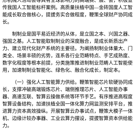
形机械人活动会等具有全球影响力的高端赛、展、会，积极宣
传我国人工智能标杆案例。高质量扶植中国—金砖国度人工智
能成长取合做核心，提拔务实合做程度，鞭策全球财产协同成
长。
制制业是国平易近经济的从体，是立国之本、兴国之器、
强国之基。人工智能取制制业的深度融合，是成长新质出产
力、建立现代化财产系统的主要径。为阐扬制制业体量大、门
类全、场景丰硕的劣势，连系各行业范畴特点、手艺成熟度、
数字化程度等根本前提，分类施策推进制制业范畴人工智能使
用，加速制制业智能化、绿色化、融合化成长，制定本。
（一）强化人工智能算力供给。鞭策智能芯片软硬协同成
长，支撑冲破高端锻炼芯片、端侧推理芯片、人工智能办事
器、高速互联、智算云操做系统等环节手艺。有序推进高程度
智算设备结构，加速扶植全国一体化算力网监测安排平台，推
进算力资本高效操纵。开展智算云办事试点，鞭策大模子一体
机、边缘计较办事器、工业云算力摆设，提拔智算资本供给能
力。