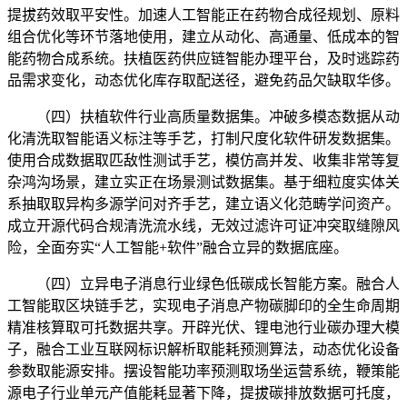
提拔药效取平安性。加速人工智能正在药物合成径规划、原料
组合优化等环节落地使用，建立从动化、高通量、低成本的智
能药物合成系统。扶植医药供应链智能办理平台，及时逃踪药
品需求变化，动态优化库存取配送径，避免药品欠缺取华侈。
（四）扶植软件行业高质量数据集。冲破多模态数据从动
化清洗取智能语义标注等手艺，打制尺度化软件研发数据集。
使用合成数据取匹敌性测试手艺，模仿高并发、收集非常等复
杂鸿沟场景，建立实正在场景测试数据集。基于细粒度实体关
系抽取取异构多源学问对齐手艺，建立语义化范畴学问资产。
成立开源代码合规清洗流水线，无效过滤许可证冲突取缝隙风
险，全面夯实“人工智能+软件”融合立异的数据底座。
（四）立异电子消息行业绿色低碳成长智能方案。融合人
工智能取区块链手艺，实现电子消息产物碳脚印的全生命周期
精准核算取可托数据共享。开辟光伏、锂电池行业碳办理大模
子，融合工业互联网标识解析取能耗预测算法，动态优化设备
参数取能源安排。摆设智能功率预测取场坐运营系统，鞭策能
源电子行业单元产值能耗显著下降，提拔碳排放数据可托度，