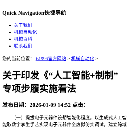
Quick Navigation
快捷导航
关于我们
机械自动化
机械百科
联系我们
您的当前位置：
js1996官方网站
>
机械自动化
>
关于印发《“人工智能+制制”
专项步履实施看法
发布日期：
2026-01-09 14:52
点击：
（一）提拔电子元器件设想智能化程度。以生成式人工智
能取数字孪生手艺实现电子元器件全虚拟仿实调试，建立跨域