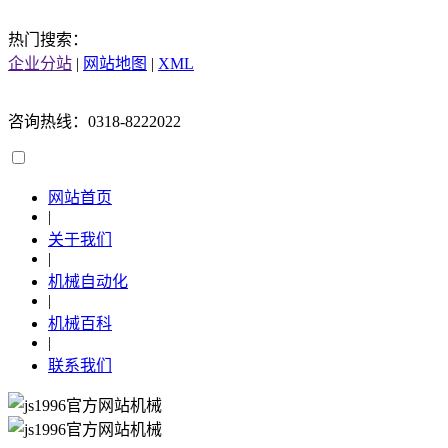
热门搜索：
企业分站
|
网站地图
|
XML
咨询热线：0318-8222022
网站首页
|
关于我们
|
机械自动化
|
机械百科
|
联系我们