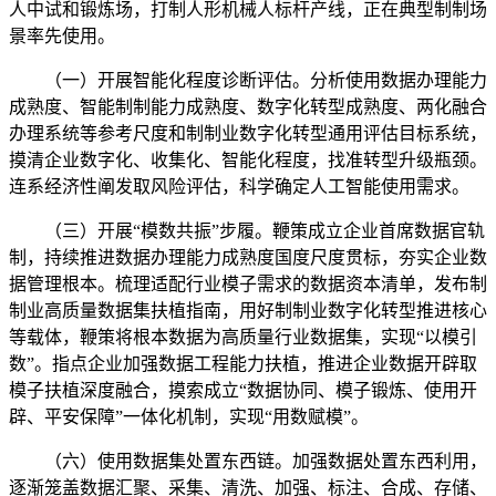
人中试和锻炼场，打制人形机械人标杆产线，正在典型制制场
景率先使用。
（一）开展智能化程度诊断评估。分析使用数据办理能力
成熟度、智能制制能力成熟度、数字化转型成熟度、两化融合
办理系统等参考尺度和制制业数字化转型通用评估目标系统，
摸清企业数字化、收集化、智能化程度，找准转型升级瓶颈。
连系经济性阐发取风险评估，科学确定人工智能使用需求。
（三）开展“模数共振”步履。鞭策成立企业首席数据官轨
制，持续推进数据办理能力成熟度国度尺度贯标，夯实企业数
据管理根本。梳理适配行业模子需求的数据资本清单，发布制
制业高质量数据集扶植指南，用好制制业数字化转型推进核心
等载体，鞭策将根本数据为高质量行业数据集，实现“以模引
数”。指点企业加强数据工程能力扶植，推进企业数据开辟取
模子扶植深度融合，摸索成立“数据协同、模子锻炼、使用开
辟、平安保障”一体化机制，实现“用数赋模”。
（六）使用数据集处置东西链。加强数据处置东西利用，
逐渐笼盖数据汇聚、采集、清洗、加强、标注、合成、存储、