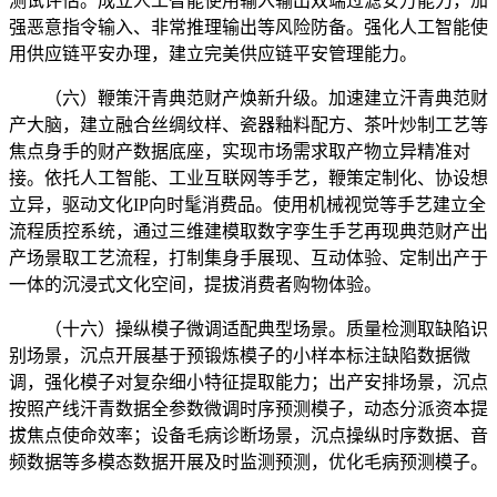
测试评估。成立人工智能使用输入输出双端过滤安万能力，加
强恶意指令输入、非常推理输出等风险防备。强化人工智能使
用供应链平安办理，建立完美供应链平安管理能力。
（六）鞭策汗青典范财产焕新升级。加速建立汗青典范财
产大脑，建立融合丝绸纹样、瓷器釉料配方、茶叶炒制工艺等
焦点身手的财产数据底座，实现市场需求取产物立异精准对
接。依托人工智能、工业互联网等手艺，鞭策定制化、协设想
立异，驱动文化IP向时髦消费品。使用机械视觉等手艺建立全
流程质控系统，通过三维建模取数字孪生手艺再现典范财产出
产场景取工艺流程，打制集身手展现、互动体验、定制出产于
一体的沉浸式文化空间，提拔消费者购物体验。
（十六）操纵模子微调适配典型场景。质量检测取缺陷识
别场景，沉点开展基于预锻炼模子的小样本标注缺陷数据微
调，强化模子对复杂细小特征提取能力；出产安排场景，沉点
按照产线汗青数据全参数微调时序预测模子，动态分派资本提
拔焦点使命效率；设备毛病诊断场景，沉点操纵时序数据、音
频数据等多模态数据开展及时监测预测，优化毛病预测模子。