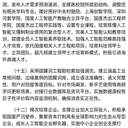
测，发布人才需求预测演讲，支撑高校院所提前结构、调整优
化相关学科专业。建好用好中关村塾院、上海创智学院、深圳
河套学院、国度人工智能产教融合立异平台、国度杰出工程师
学院、国度杰出工程师实践等，设置专业课程，培育既懂人工
智能又懂制制业使用的复合型人才，完美人工智能认知教育培
训，提拔全员人工智能素养取技术。加强人工智能范畴高技强
人才培育，依托国度相关人才工程和项目，培育科技领甲士
才、立异团队，超凡规建立领甲士才培育新模式，积极引进海
外高端人才。
（十五）采用提醒词工程取检索加强调优。建立涵盖工业
常规问题、边缘案例的提醒词库，成立语法准确性、语义完整
性、用户对劲度等度目标。针对市场阐发、新手艺使用等高频
学问更新场景，对接行业数据库及资讯平台，实施数据源权势
巨子性评价取内容监测机制，确保消息实正在性。
（十二）梯次培育企业。支撑企业加大立异投入，积极承
担国度严沉使命，集聚资本打制具有全球影响力的生态从导型
企业。成长人工智能企业孵化器，实施中小企业创业支撑打