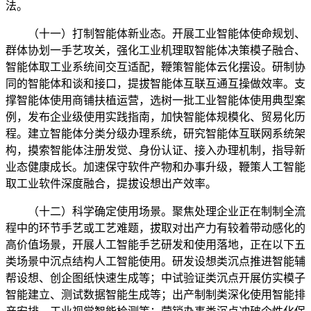
法。
（十一）打制智能体新业态。开展工业智能体使命规划、
群体协划一手艺攻关，强化工业机理取智能体决策模子融合、
智能体取工业系统间交互适配，鞭策智能体云化摆设。研制协
同的智能体和谈和接口，提拔智能体互联互通互操做效率。支
撑智能体使用商铺扶植运营，选树一批工业智能体使用典型案
例，发布企业级使用实践指南，加快智能体规模化、贸易化历
程。建立智能体分类分级办理系统，研究智能体互联网系统架
构，摸索智能体注册发觉、身份认证、接入办理机制，指导新
业态健康成长。加速保守软件产物和办事升级，鞭策人工智能
取工业软件深度融合，提拔设想出产效率。
（十二）科学确定使用场景。聚焦处理企业正在制制全流
程中的环节手艺或工艺难题，拔取对出产力有较着带动感化的
高价值场景，开展人工智能手艺研发和使用落地，正在以下五
类场景中沉点结构人工智能使用。研发设想类沉点推进智能辅
帮设想、创企图纸快速生成等；中试验证类沉点开展仿实模子
智能建立、测试数据智能生成等；出产制制类深化使用智能排