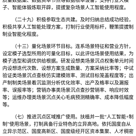
质量数据集、数据资本节点等数据根本设备，支持行业大模
子、智能体锻炼取开辟，提拔复杂场景人工智能使用程度。
（二十九）积极参取生态共建。及时归纳总结成功经验，
积极共享人工智能处理方案，打制行业使用标杆，鞭策提拔制
制业智能化程度。
（十三）量化场景环节目标。连系场景特征和营业方针，
设定模子选型所用的可量化目标，以此评估场景使用结果，为
模子选型和调优供给根据。研发设想类场景沉点权衡单元时间
内设想迭代次数、设想方案生成数量、方案采纳比率等；中试
验证类场景沉点查核仿实建模效率、测试目标笼盖程度等；出
产制制类场景着沉监测分析优化效率、出产及格率以及漏报
率、误报率等；营销办事类场景沉点查抄营销率、响应时效
等；运维办理类场景沉点关心毛病预测精确率、成本降低幅度
等。
（七）推进沉点区域推广使用。扶植并一批“人工智能+制
制”使用场景，打制具备行业特色的立异高地。依托国度自从
立异示范区、国度高新区、国度级经开区资本集聚、人才稠密