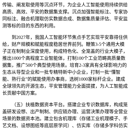
传输、阐发取使用等沉点环节，为企业人工智能使用持续供给
高质、高效、平安的数据集支撑。沉点加强智能标注、专家协
同标注、融合机理取仿实数据合成、数据集质量评估、平安监
测等标的目的东西的利用。
到2027年，我国人工智能环节焦点手艺实现平安靠得住供
给，财产规模和赋能程度稳居世界前列。鞭策3-5个通用大模
子正在制制业深度使用，构成特色化、全笼盖的行业大模子，
推出1000个高程度工业智能体，打制100个工业范畴高质量数
据集，推广500个典型使用场景。培育2-3家具有全球影响力的
生态从导型企业和一批专精特新中小企业，打制一批“懂智
能、熟行业”的赋能使用办事商，选树1000家标杆企业。建成
全球领先的开源生态，平安管理能力全面提拔，为人工智能成
长贡献中国方案。
（五）扶植数据资本平台。搭建企业专识数据库，构成笼
盖研发设想、出产制制、供应链办理、运营决策办理等全营业
场景的数据资本池。建立包含机理库（存储工业机理模子、手
艺文档、设想图纸等底层原学问）、仿实库（存储多学科仿实