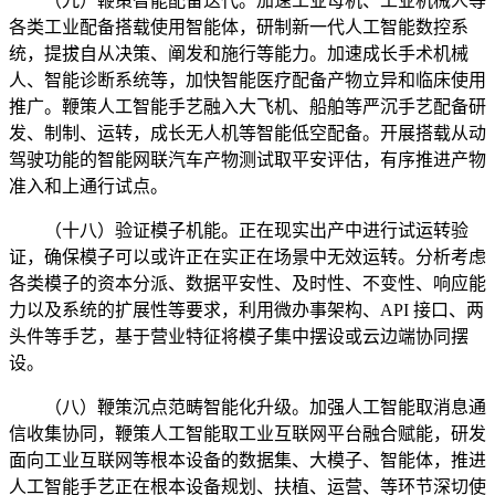
（九）鞭策智能配备迭代。加速工业母机、工业机械人等
各类工业配备搭载使用智能体，研制新一代人工智能数控系
统，提拔自从决策、阐发和施行等能力。加速成长手术机械
人、智能诊断系统等，加快智能医疗配备产物立异和临床使用
推广。鞭策人工智能手艺融入大飞机、船舶等严沉手艺配备研
发、制制、运转，成长无人机等智能低空配备。开展搭载从动
驾驶功能的智能网联汽车产物测试取平安评估，有序推进产物
准入和上通行试点。
（十八）验证模子机能。正在现实出产中进行试运转验
证，确保模子可以或许正在实正在场景中无效运转。分析考虑
各类模子的资本分派、数据平安性、及时性、不变性、响应能
力以及系统的扩展性等要求，利用微办事架构、API 接口、两
头件等手艺，基于营业特征将模子集中摆设或云边端协同摆
设。
（八）鞭策沉点范畴智能化升级。加强人工智能取消息通
信收集协同，鞭策人工智能取工业互联网平台融合赋能，研发
面向工业互联网等根本设备的数据集、大模子、智能体，推进
人工智能手艺正在根本设备规划、扶植、运营、等环节深切使