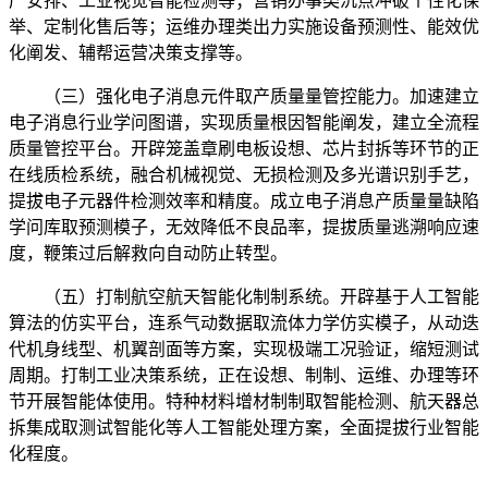
产安排、工业视觉智能检测等；营销办事类沉点冲破个性化保
举、定制化售后等；运维办理类出力实施设备预测性、能效优
化阐发、辅帮运营决策支撑等。
（三）强化电子消息元件取产质量量管控能力。加速建立
电子消息行业学问图谱，实现质量根因智能阐发，建立全流程
质量管控平台。开辟笼盖章刷电板设想、芯片封拆等环节的正
在线质检系统，融合机械视觉、无损检测及多光谱识别手艺，
提拔电子元器件检测效率和精度。成立电子消息产质量量缺陷
学问库取预测模子，无效降低不良品率，提拔质量逃溯响应速
度，鞭策过后解救向自动防止转型。
（五）打制航空航天智能化制制系统。开辟基于人工智能
算法的仿实平台，连系气动数据取流体力学仿实模子，从动迭
代机身线型、机翼剖面等方案，实现极端工况验证，缩短测试
周期。打制工业决策系统，正在设想、制制、运维、办理等环
节开展智能体使用。特种材料增材制制取智能检测、航天器总
拆集成取测试智能化等人工智能处理方案，全面提拔行业智能
化程度。